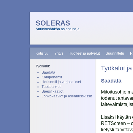
SOLERAS
Aurinkosähkön asiantuntija
Kotisivu
Yritys
Tuotteet ja palvelut
Suunnittelu
R
Työkalut:
Työkalut ja
Säädata
Komponentit
Säädata
Horisontti ja varjostukset
Tuottoarviot
Spesifikaatiot
Mitoitusohjelm
Lohkokaaviot ja asennusskissit
todenut antavan
laitevalmistajis
Lisäksi käytän 
RETScreen – ohj
tietysti tarvitt