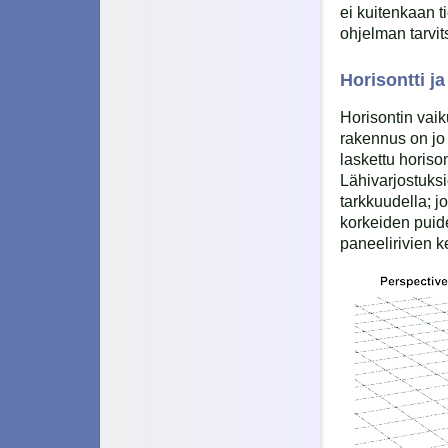
ei kuitenkaan t
ohjelman tarvit
Horisontti ja
Horisontin vai
rakennus on jo
laskettu horiso
Lähivarjostuksi
tarkkuudella; 
korkeiden puide
paneelirivien k