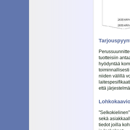
Tarjouspyynt
Perussuunnittel
tuotteisiin ant
hyödyntää komp
toiminnallisest
niiden välillä v
laitespesifikaa
että järjestelmä
Lohkokaaviot
”Selkokielinen
sekä asiakkaall
tiedot joilla k